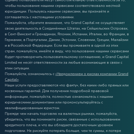
Однако пользователи несут самостоятельную ответственность за то,
чтобы пользование нашими сервисами соответствовало местной
юрисдикции. Пользуясь нашими сервисами, вы признаёте и
соглашаетесь с настоящими условиями.
Пожалуйста, обратите внимание, что Grand Capital не осуществляет
свою деятельность в Соединённых Штатах, на Сейшельских Островах,
в Сент-Винсент и Гренадинах, Японии, Испании, Италии, во Франции, в
Германии, в Португалии, Дании, Эстонии, Словении, Греции, Малайзии
и в Российской Федерации. Если вы проживаете в одной из этих
стран, пожалуйста, имейте в виду, что пользование нашими сервисами
будет противоречить пользовательскому соглашению, и Grand Capital
Limited не несёт ответственности за любые возникающие в связи с
этим ситуации.
Пожалуйста, ознакомьтесь с
«Уведомлением о рисках компании Grand
Capital»
.
Наши услуги предоставляются «по факту», без каких-либо прямых или
косвенных гарантий. Для получения подробной правовой
информации, пожалуйста, полностью ознакомьтесь с нашими
юридическими документами или проконсультируйтесь с
квалифицированным юристом.
Прежде чем начать торговлю на валютных рынках, пожалуйста,
убедитесь, что вы понимаете риски, связанные с использованием
кредитного плеча, и что вы обладаете достаточным уровнем
подготовки. Не рискуйте потерять больше, чем те суммы, к потере