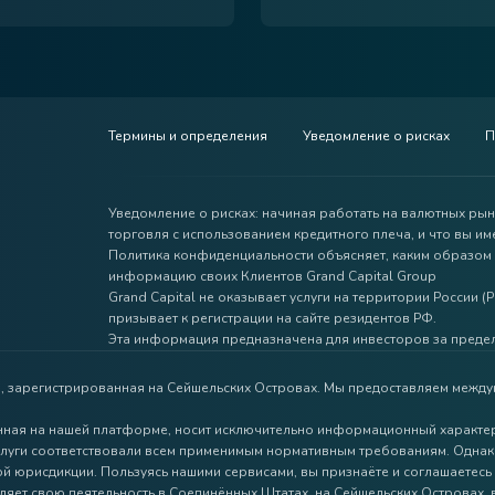
Термины и определения
Уведомление о рисках
П
Уведомление о рисках: начиная работать на валютных рынк
торговля с использованием кредитного плеча, и что вы им
Политика конфиденциальности объясняет, каким образом 
информацию своих Клиентов Grand Capital Group
Grand Capital не оказывает услуги на территории России (
призывает к регистрации на сайте резидентов РФ.
Эта информация предназначена для инвесторов за преде
я, зарегистрированная на Сейшельских Островах. Мы предоставляем между
нная на нашей платформе, носит исключительно информационный характер
слуги соответствовали всем применимым нормативным требованиям. Однако 
й юрисдикции. Пользуясь нашими сервисами, вы признаёте и соглашаетесь
ляет свою деятельность в Соединённых Штатах, на Сейшельских Островах, в