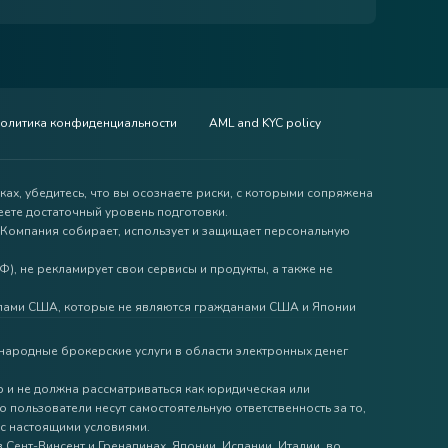
олитика конфиденциальности
AML and KYC policy
ах, убедитесь, что вы осознаете риски, с которыми сопряжена
еете достаточный уровень подготовки.
Компания собирает, использует и защищает персональную
РФ), не рекламирует свои сервисы и продукты, а также не
лами США, которые не являются гражданами США и Японии
народные брокерские услуги в области электронных денег
 и не должна рассматриваться как юридическая или
пользователи несут самостоятельную ответственность за то,
 с настоящими условиями.
 Сент-Винсент и Гренадинах, Японии, Испании, Италии, во