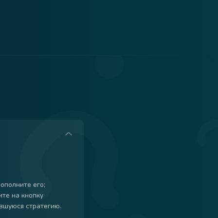
пополните его;
ите на кнопку
вшуюся стратегию.