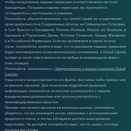
чтобы пользование нашими сервисами соответствовало местной
юрисдикции. Пользуясь нашими сервисами, вы признаёте и
соглашаетесь с настоящими условиями.
Пожалуйста, обратите внимание, что Grand Capital не осуществляет
свою деятельность в Соединённых Штатах, на Сейшельских Островах,
в Сент-Винсент и Гренадинах, Японии, Испании, Италии, во Франции, в
Германии, в Португалии, Дании, Эстонии, Словении, Греции, Малайзии
и в Российской Федерации. Если вы проживаете в одной из этих
стран, пожалуйста, имейте в виду, что пользование нашими сервисами
будет противоречить пользовательскому соглашению, и Grand Capital
Limited не несёт ответственности за любые возникающие в связи с
этим ситуации.
Пожалуйста, ознакомьтесь с
«Уведомлением о рисках компании Grand
Capital»
.
Наши услуги предоставляются «по факту», без каких-либо прямых или
косвенных гарантий. Для получения подробной правовой
информации, пожалуйста, полностью ознакомьтесь с нашими
юридическими документами или проконсультируйтесь с
квалифицированным юристом.
Прежде чем начать торговлю на валютных рынках, пожалуйста,
убедитесь, что вы понимаете риски, связанные с использованием
кредитного плеча, и что вы обладаете достаточным уровнем
подготовки. Не рискуйте потерять больше, чем те суммы, к потере
которых вы готовы.