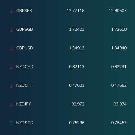
GBPSEK
12,77118
12,80507
GBPSGD
1,72403
1,72618
GBPUSD
1,34913
1,34940
NZDCAD
0,82113
0,82231
NZDCHF
0,47601
0,47662
NZDJPY
92,972
93,074
NZDSGD
0,75296
0,75457