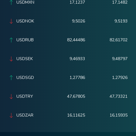
USDMXN
17,1237
17,1482
USDNOK
9,5026
9,5193
USDRUB
82,44486
82,61702
USDSEK
9,46933
9,48797
USDSGD
1,27786
1,27926
USDTRY
47,67805
47,73321
USDZAR
16,11625
16,15935