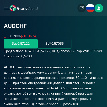
AUDCHF
0,57086
(-10.36%)
Buy
0,57122
Sell
0,57086
Пред./Спрос:
0,57086
/
0,57122
Дн. диапазон:
/
Закрытие:
0,5708
Открытие:
0,5708
AUDCHF — показывает соотношение австралийского
доллара к швейцарскому франку. Волатильность пары
средняя и может варьироваться в пределах 60–110 пунктов в
день, при этом австралийский доллар является наиболее
волатильным инструментом.На AUD большое влияние
оказывают объемы экспорта сырья (горнодобывающая
промышленность по–прежнему играет важную роль в
экономике страны), а также уровень развития