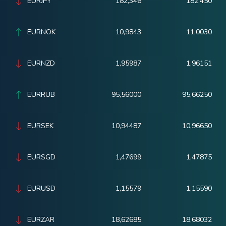
EURJPY
182,346
182,450
EURNOK
10,9843
11,0030
EURNZD
1,95987
1,96151
EURRUB
95,56000
95,66250
EURSEK
10,94487
10,96650
EURSGD
1,47699
1,47875
EURUSD
1,15579
1,15590
EURZAR
18,62685
18,68032