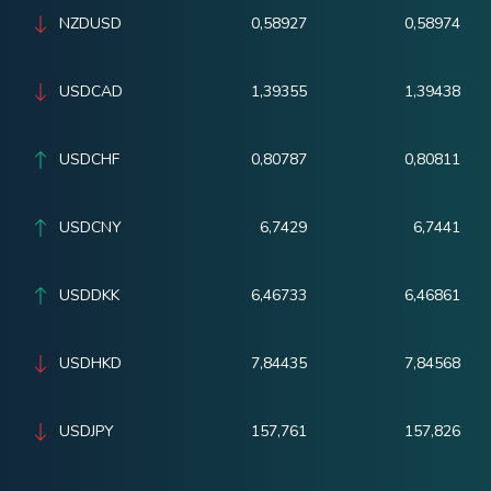
NZDUSD
0,58927
0,58974
USDCAD
1,39355
1,39438
USDCHF
0,80787
0,80811
USDCNY
6,7429
6,7441
USDDKK
6,46733
6,46861
USDHKD
7,84435
7,84568
USDJPY
157,761
157,826