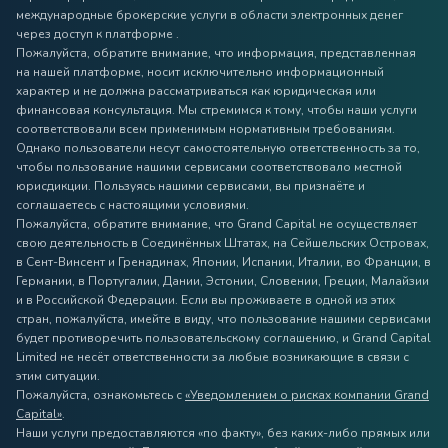
международные брокерские услуги в области электронных денег
через доступ к платформе .
Пожалуйста, обратите внимание, что информация, представленная
на нашей платформе, носит исключительно информационный
характер и не должна рассматриваться как юридическая или
финансовая консультация. Мы стремимся к тому, чтобы наши услуги
соответствовали всем применимым нормативным требованиям.
Однако пользователи несут самостоятельную ответственность за то,
чтобы пользование нашими сервисами соответствовало местной
юрисдикции. Пользуясь нашими сервисами, вы признаёте и
соглашаетесь с настоящими условиями.
Пожалуйста, обратите внимание, что Grand Capital не осуществляет
свою деятельность в Соединённых Штатах, на Сейшельских Островах,
в Сент-Винсент и Гренадинах, Японии, Испании, Италии, во Франции, в
Германии, в Португалии, Дании, Эстонии, Словении, Греции, Малайзии
и в Российской Федерации. Если вы проживаете в одной из этих
стран, пожалуйста, имейте в виду, что пользование нашими сервисами
будет противоречить пользовательскому соглашению, и Grand Capital
Limited не несёт ответственности за любые возникающие в связи с
этим ситуации.
Пожалуйста, ознакомьтесь с
«Уведомлением о рисках компании Grand
Capital»
.
Наши услуги предоставляются «по факту», без каких-либо прямых или