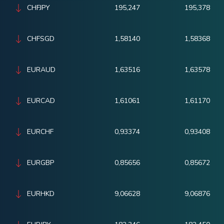
CHFJPY
195,247
195,378
CHFSGD
1,58140
1,58368
EURAUD
1,63516
1,63578
EURCAD
1,61061
1,61170
EURCHF
0,93374
0,93408
EURGBP
0,85656
0,85672
EURHKD
9,06628
9,06876