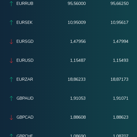
EURRUB
95,56000
95,66250
EURSEK
10,95009
10,95617
EURSGD
1,47956
1,47994
EURUSD
1,15487
1,15493
EURZAR
18,86233
18,87173
GBPAUD
1,91053
1,91071
GBPCAD
1,88608
1,88623
GBPCHF
1,08690
1,08707