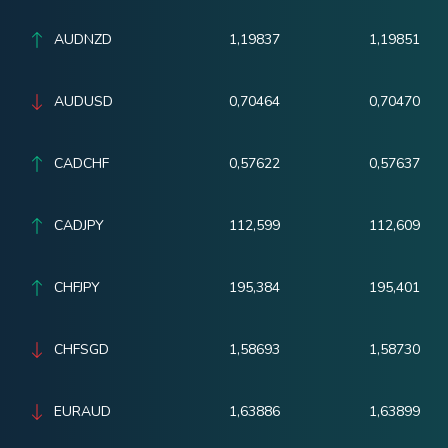
AUDNZD
1,19837
1,19851
AUDUSD
0,70464
0,70470
CADCHF
0,57622
0,57637
CADJPY
112,599
112,609
CHFJPY
195,384
195,401
CHFSGD
1,58693
1,58730
EURAUD
1,63886
1,63899