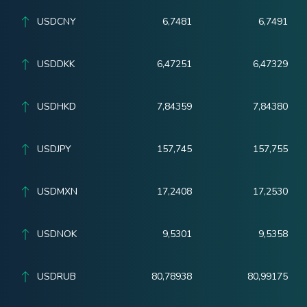
USDCNY
6,7481
6,7491
USDDKK
6,47251
6,47329
USDHKD
7,84359
7,84380
USDJPY
157,745
157,755
USDMXN
17,2408
17,2530
USDNOK
9,5301
9,5358
USDRUB
80,78938
80,99175