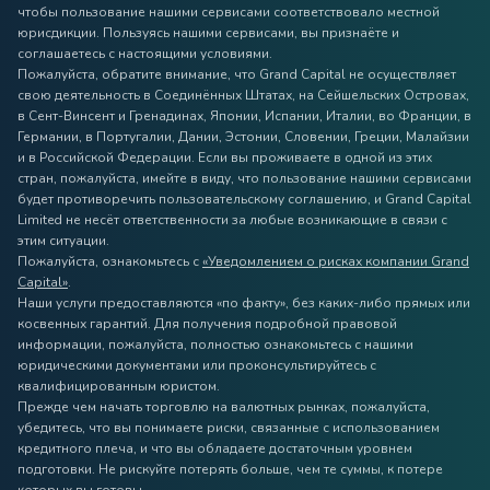
чтобы пользование нашими сервисами соответствовало местной
юрисдикции. Пользуясь нашими сервисами, вы признаёте и
соглашаетесь с настоящими условиями.
Пожалуйста, обратите внимание, что Grand Capital не осуществляет
свою деятельность в Соединённых Штатах, на Сейшельских Островах,
в Сент-Винсент и Гренадинах, Японии, Испании, Италии, во Франции, в
Германии, в Португалии, Дании, Эстонии, Словении, Греции, Малайзии
и в Российской Федерации. Если вы проживаете в одной из этих
стран, пожалуйста, имейте в виду, что пользование нашими сервисами
будет противоречить пользовательскому соглашению, и Grand Capital
Limited не несёт ответственности за любые возникающие в связи с
этим ситуации.
Пожалуйста, ознакомьтесь с
«Уведомлением о рисках компании Grand
Capital»
.
Наши услуги предоставляются «по факту», без каких-либо прямых или
косвенных гарантий. Для получения подробной правовой
информации, пожалуйста, полностью ознакомьтесь с нашими
юридическими документами или проконсультируйтесь с
квалифицированным юристом.
Прежде чем начать торговлю на валютных рынках, пожалуйста,
убедитесь, что вы понимаете риски, связанные с использованием
кредитного плеча, и что вы обладаете достаточным уровнем
подготовки. Не рискуйте потерять больше, чем те суммы, к потере