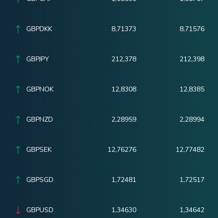
GBPDKK
8,71373
8,71576
GBPJPY
212,378
212,398
GBPNOK
12,8308
12,8385
GBPNZD
2,28959
2,28994
GBPSEK
12,76276
12,77482
GBPSGD
1,72481
1,72517
GBPUSD
1,34630
1,34642