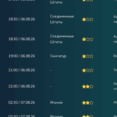
Штаты
Соединенные
А
18:30 / 06.08.26
Штаты
ка
Соединенные
А
18:30 / 06.08.26
Штаты
ка
19:00 / 06.08.26
Сингапур
В
21:00 / 06.08.26
-
Т
Р
22:00 / 06.08.26
-
ст
02:30 / 07.08.26
Япония
Ин
02:30 / 07.08.26
Япония
И