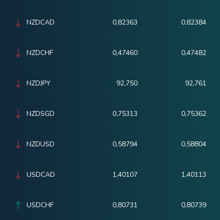
NZDCAD
0,82363
0,82384
NZDCHF
0,47460
0,47482
NZDJPY
92,750
92,761
NZDSGD
0,75313
0,75362
NZDUSD
0,58794
0,58804
USDCAD
1,40107
1,40113
USDCHF
0,80731
0,80739